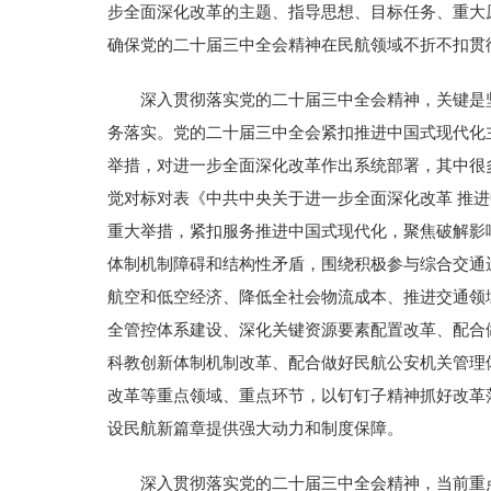
步全面深化改革的主题、指导思想、目标任务、重大
确保党的二十届三中全会精神在民航领域不折不扣贯
深入贯彻落实党的二十届三中全会精神，关键是
务落实。党的二十届三中全会紧扣推进中国式现代化主
举措，对进一步全面深化改革作出系统部署，其中很
觉对标对表《中共中央关于进一步全面深化改革 推
重大举措，紧扣服务推进中国式现代化，聚焦破解影
体制机制障碍和结构性矛盾，围绕积极参与综合交通
航空和低空经济、降低全社会物流成本、推进交通领
全管控体系建设、深化关键资源要素配置改革、配合
科教创新体制机制改革、配合做好民航公安机关管理
改革等重点领域、重点环节，以钉钉子精神抓好改革
设民航新篇章提供强大动力和制度保障。
深入贯彻落实党的二十届三中全会精神，当前重