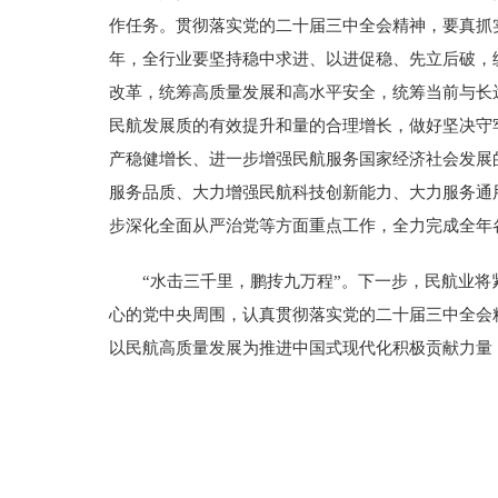
作任务。贯彻落实党的二十届三中全会精神，要真抓
年，全行业要坚持稳中求进、以进促稳、先立后破，
改革，统筹高质量发展和高水平安全，统筹当前与长
民航发展质的有效提升和量的合理增长，做好坚决守
产稳健增长、进一步增强民航服务国家经济社会发展
服务品质、大力增强民航科技创新能力、大力服务通
步深化全面从严治党等方面重点工作，全力完成全年
“水击三千里，鹏抟九万程”。下一步，民航业将
心的党中央周围，认真贯彻落实党的二十届三中全会
以民航高质量发展为推进中国式现代化积极贡献力量