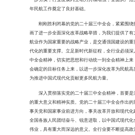
年民航工作奠定了良好基础。
刚刚胜利闭幕的党的二十届三中全会，紧紧围绕
画了进一步全面深化改革战略举措，为我们提供了有
航业作为国家重要的战略产业，是交通强国建设的重
代化的重要支撑。立足新时代新征程，全行业必须深
中全会精神，切实把思想和行动统一到全会精神上来
会确定的目标任务上来，以进一步深化改革为民航高
为推进中国式现代化贡献更多民航力量。
深入贯彻落实党的二十届三中全会精神，首要是
的重大意义和精神实质。党的二十届三中全会作出的
事关党和国家事业前进方向，事关改革开放和现代化
全国各族人民团结奋斗、锐意进取，以中国式现代化
伟业，具有重大而深远的意义。全行业要不断提高政