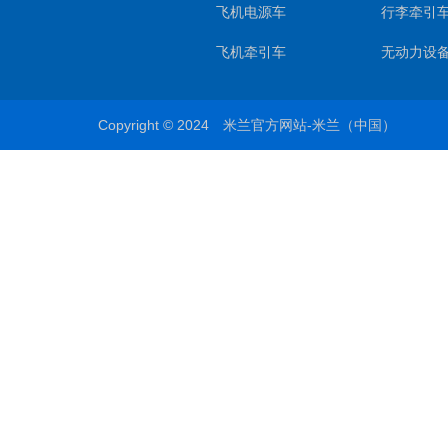
飞机电源车
行李牵引
飞机牵引车
无动力设
Copyright © 2024 米兰官方网站-米兰（中国）