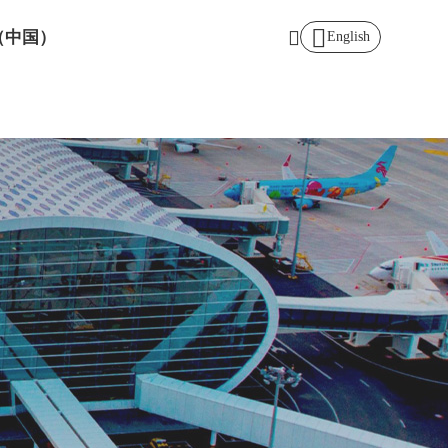
（中国）
English