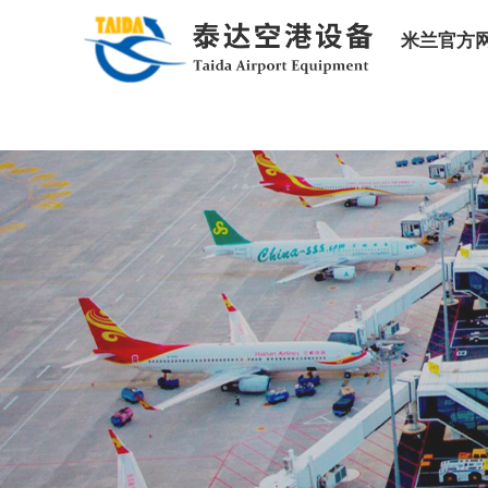
米兰官方网站
米兰官方