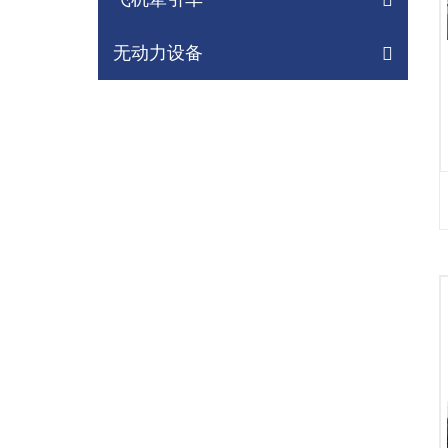
无动力设备