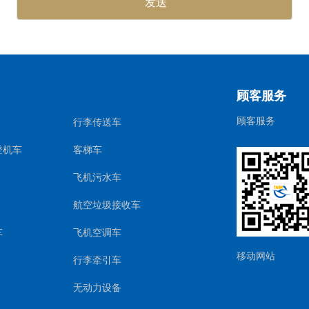
顾客服务
顾客服务
行李传送车
登机车
客梯车
飞机污水车
航空垃圾接收车
车
飞机空调车
移动网站
行李牵引车
无动力设备