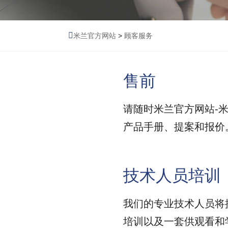
米兰官方网站
>
顾客服务
售前
请随时米兰官方网站-
产品手册、提案和报价
技术人员培训
我们的专业技术人员将
培训以及一套供观看和