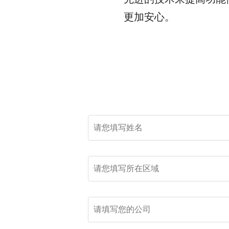
更加安心。