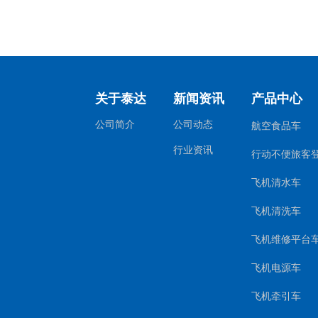
关于泰达
新闻资讯
产品中心
公司简介
公司动态
航空食品车
行业资讯
行动不便旅客
飞机清水车
飞机清洗车
飞机维修平台
飞机电源车
飞机牵引车