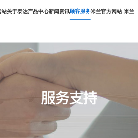
顾客服务
网站
关于泰达
产品中心
新闻资讯
米兰官方网站-米兰