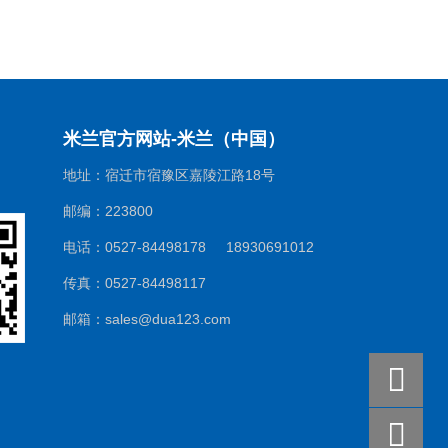
米兰官方网站-米兰（中国）
地址：宿迁市宿豫区嘉陵江路18号
邮编：223800
电话：0527-84498178 18930691012
传真：0527-84498117
邮箱：sales@dua123.com