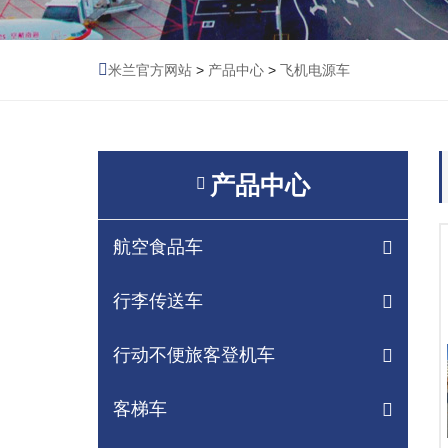
米兰官方网站
>
产品中心
>
飞机电源车
产品中心
航空食品车
行李传送车
行动不便旅客登机车
客梯车