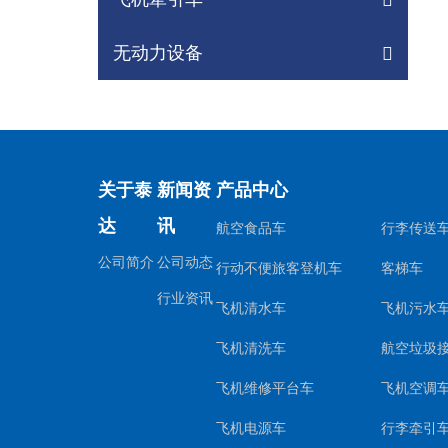
无动力设备
关于泰
新闻资
产品中心
达
讯
航空食品车
行李传送
公司简介
公司动态
行动不便旅客登机车
客梯车
行业资讯
飞机清水车
飞机污水
飞机清洗车
航空垃圾
飞机维修平台车
飞机空调
飞机电源车
行李牵引