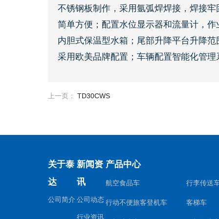
不锈钢板制作，采用氩弧焊焊接，焊接牢
简单方便；配置水位显示器和流量计，作
内胆式保温型水箱；尾部升降平台升降范
采用欧美品牌配置；车辆配置智能化管理
上一页：
TD30CWS
关于泰
新闻资
产品中心
达
讯
航空食品车
行李传送
公司简介
公司动态
行动不便旅客登机车
客梯车
行业资讯