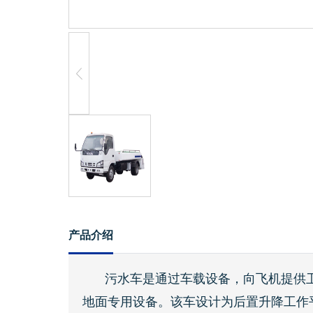
产品介绍
污水车是通过车载设备，向飞机提供
地面专用设备。该车设计为后置升降工作