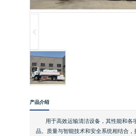
产品介绍
用于高效运输清洁设备，其性能和各项
品。质量与智能技术和安全系统相结合，