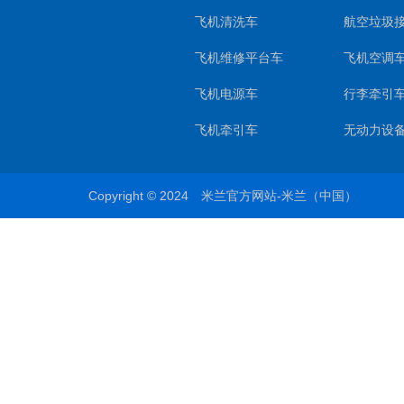
飞机清洗车
航空垃圾
飞机维修平台车
飞机空调
飞机电源车
行李牵引
飞机牵引车
无动力设
Copyright © 2024 米兰官方网站-米兰（中国）