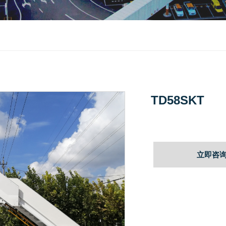
TD58SKT
立即咨