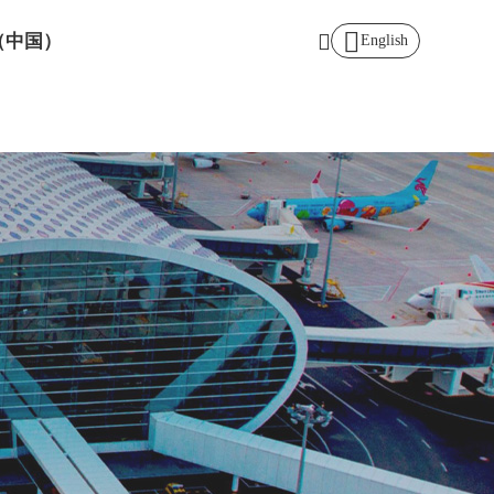
（中国）
English