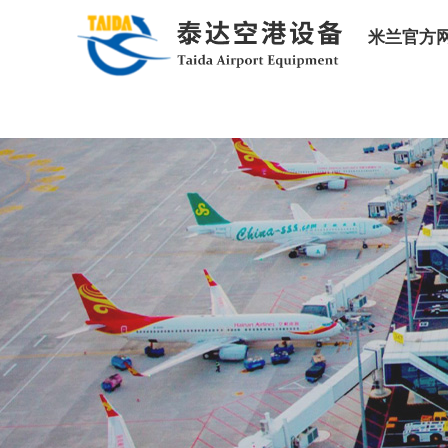
米兰官方网站
米兰官方